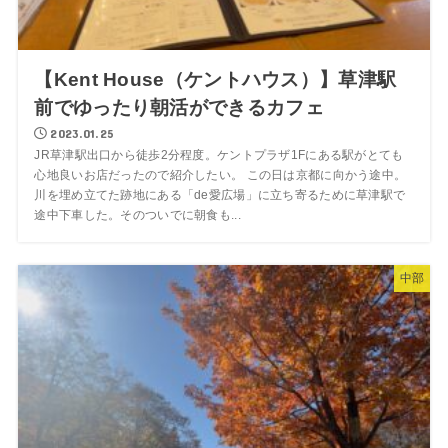
【Kent House（ケントハウス）】草津駅
前でゆったり朝活ができるカフェ
2023.01.25
JR草津駅出口から徒歩2分程度。ケントプラザ1Fにある駅がとても
心地良いお店だったので紹介したい。 この日は京都に向かう途中。
川を埋め立てた跡地にある「de愛広場」に立ち寄るために草津駅で
途中下車した。そのついでに朝食も...
中部