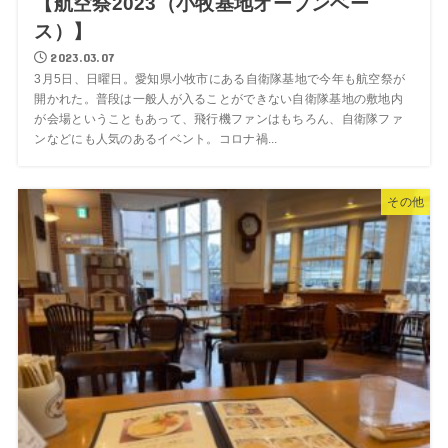
【航空祭2023（小牧基地オープンベー
ス）】
2023.03.07
3月5日、日曜日。愛知県小牧市にある自衛隊基地で今年も航空祭が
開かれた。普段は一般人が入ることができない自衛隊基地の敷地内
が会場ということもあって、飛行機ファンはもちろん、自衛隊ファ
ンなどにも人気のあるイベント。コロナ禍...
その他