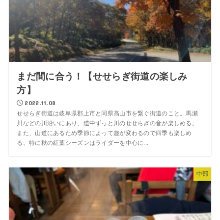
まだ間に合う！【せせらぎ街道の楽しみ
方】
2022.11.08
せせらぎ街道は岐阜県郡上市と同県高山市を繋ぐ街道のこと。馬瀬
川などの川沿いにあり、道中ずっと川のせせらぎの音が楽しめる。
また、山道にあるため季節によって趣が変わるので四季も楽しめ
る。特に秋の紅葉シーズンはライダーを中心に...
中部