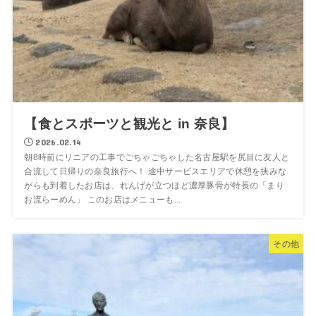
【食とスポーツと観光と in 奈良】
2026.02.14
朝8時前にリニアの工事でごちゃごちゃした名古屋駅を尻目に友人と
合流して日帰りの奈良旅行へ！ 途中サービスエリアで休憩を挟みな
がらも到着したお店は、れんげが立つほど濃厚豚骨が特長の「まり
お流らーめん」 このお店はメニューも...
その他