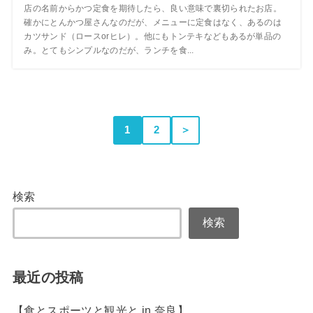
店の名前からかつ定食を期待したら、良い意味で裏切られたお店。
確かにとんかつ屋さんなのだが、メニューに定食はなく、あるのは
カツサンド（ロースorヒレ）。他にもトンテキなどもあるが単品の
み。とてもシンプルなのだが、ランチを食...
1
2
＞
検索
検索
最近の投稿
【食とスポーツと観光と in 奈良】