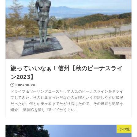
旅っていいなぁ！信州【秋のビーナスライ
ン2023】
2023.10.28
ドライブ＆ツーリングコースとして人気のビーナスラインをドライ
ブしてきた。秋の紅葉まっただなかの日曜という混雑しやすい状況
だったが、何とか美ヶ原までたどり着けたので、その経緯と絶景を
紹介。 諏訪ICを降りて5～10分くらい...
その他