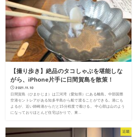
【撮り歩き】絶品のタコしゃぶを堪能しな
がら、iPhone片手に日間賀島を散策！
2021.11.10
日間賀島（ひまかじま）は三河湾（愛知県）にある離島。中部国際
空港セントレアがある知多半島から船で渡ることができる。港にも
よるが、近い師崎港からだと15分程度で着ける。 中心部は山のよう
になっておりほとんど住宅ばかりで、東...
近畿